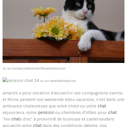
Vu sur auroyaumedeschats.files.wordpress.com
Vu sur lookaside.fbsbx.com
amarok a pour vocation d'accueillir vos compagnons canins
et félins pendant vos weekends et/ou vacances. c'est dans une
ambiance chaleureuse que votre chien ou votre
chat
séjournera. notre
pension
ou chambres d'hôtes pour
chat
"les
chat
s d'oc" à proximité de toulouse et castelnaudary
accueille votre
chat
dans des conditions idéales. nos