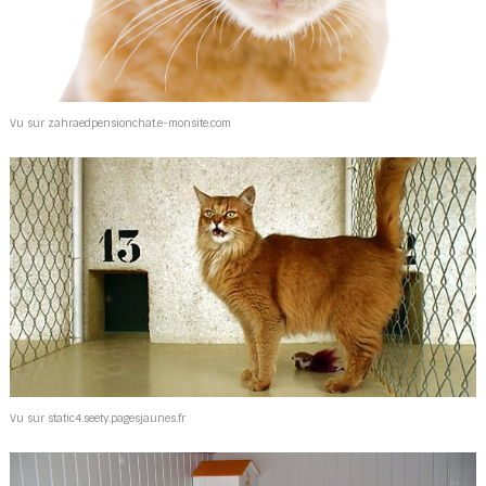
Vu sur zahraedpensionchat.e-monsite.com
Vu sur static4.seety.pagesjaunes.fr