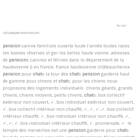
Vu sur
zahraedpensionchat.com
pension
canine familiale ouverte toute l'année toutes races
les basses réserves st ger les belles haute vienne. adresses
de
pension
s canines et félines dans le département de la
hautevienne () en france. france hautevienne châteauchervix
pension
pour
chat
s la tour des
chat
s
pension
garderie haut
de gamme pour chiens et
chat
s. pour les chiens nous
proposons des logements individuels chiens géants, grands
chiens, chiens moyens, petits chiens,
chat
s. box collectif
extérieur non couvert, ✓. box individuel extérieur non couvert,
✓. box collectif intérieur non chauffé, ✓, ✓, ✓, ✓. box collectif
intérieur chauffé, ✓. box individuel intérieur non chauffé, ✓,
✓, ✓, ✓. box individuel intérieur chauffé, ✓. promenade, ✓ le
temple des merveilles est une
pension
garderie pour
chat
s