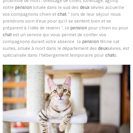
proximité de niort : dressage de chien, toilettage, agility.
notre
pension
située dans le sud des
deux
sèvres accueille
vos compagnons chien et
chat
. " lors de leur séjour nous
prendrons soin d'eux pour qu'il se sentent bien et se
préparent à l'idée de revenir ". la
pension
pour chien ou pour
chat
est un service qui vous permet de confier vos
compagnons durant votre absence la
pension
féline cat
suites, située à niort dans le département des
deux
sèvres, est
spécialisée dans l'hébergement temporaire pour
chat
s.