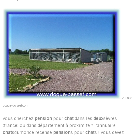
Vu sur
dogue-basset.com
vous cherchez
pension
pour
chat
dans les
deux
sèvres
(france) ou dans département à proximité ? l'annuaire
chat
sdumonde recense
pension
s pour
chat
s ! vous devez