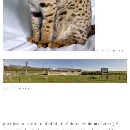
Vu sur animal-or.fr
Vu sur animal-or.fr
pension
pour chien et
chat
situé dans les
deux
sèvres () à