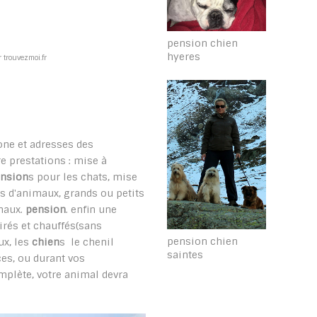
pension chien
hyeres
 trouvezmoi.fr
one et adresses des
e prestations : mise à
nsion
s pour les chats, mise
s d'animaux, grands ou petits
imaux.
pension
. enfin une
irés et chauffés(sans
pension chien
ux, les
chien
s le chenil
saintes
es, ou durant vos
plète, votre animal devra