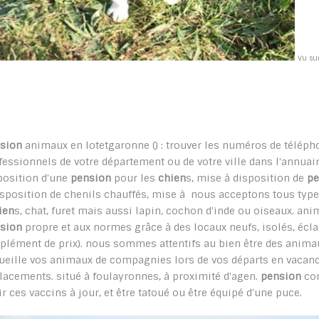
Vu sur
sion
animaux en lotetgaronne () : trouver les numéros de téléph
fessionnels de votre département ou de votre ville dans l'annuair
position d'une
pension
pour les
chien
s, mise à disposition de
pe
isposition de chenils chauffés, mise à nous acceptons tous type
ien
s, chat, furet mais aussi lapin, cochon d'inde ou oiseaux. an
sion
propre et aux normes grâce à des locaux neufs, isolés, écla
plément de prix). nous sommes attentifs au bien être des anima
ueille vos animaux de compagnies lors de vos départs en vacanc
lacements. situé à foulayronnes, à proximité d'agen.
pension
com
ir ces vaccins à jour, et être tatoué ou être équipé d'une puce.