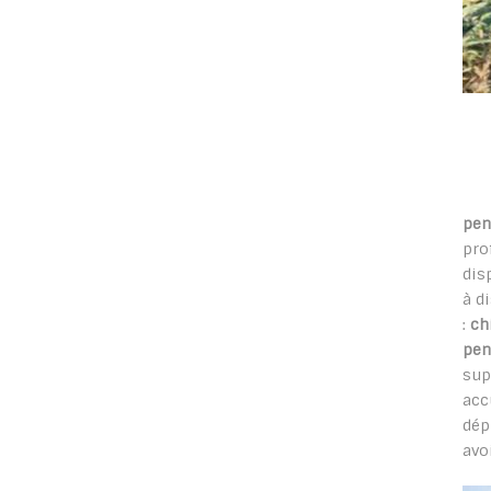
pen
pro
dis
à d
:
ch
pen
sup
acc
dép
avo