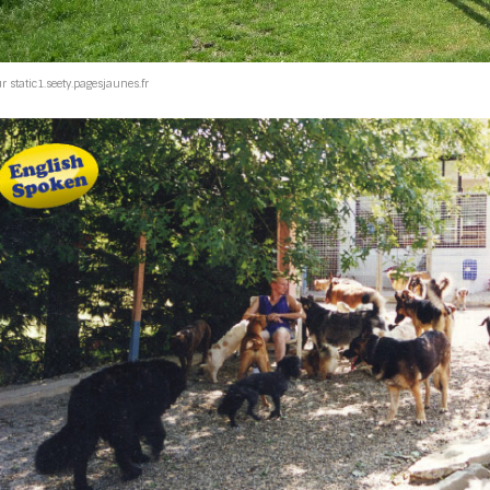
r static1.seety.pagesjaunes.fr