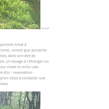
Vu sur
 garonne. situé à
ronne , simon guy accueille
illes, dans son doe de
ces, un voyage à l'étranger ou
our chats le mille cats.
 d'or · reservation ·
ron libos () contacter une
maux.