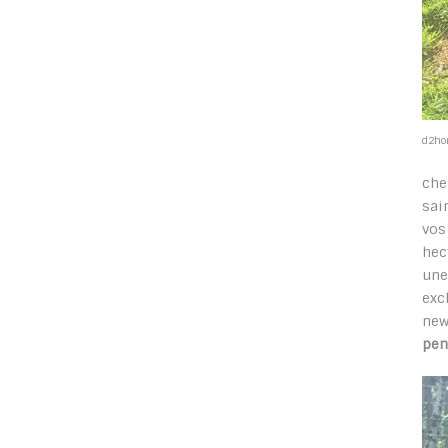
d2ho
che
sai
vos
hec
une
exc
new
pen