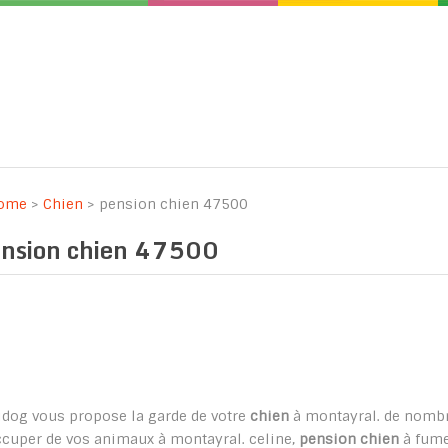
ome
>
Chien
>
pension chien 47500
ension chien 47500
idog vous propose la garde de votre
chien
à montayral. de nombre
ccuper de vos animaux à montayral. celine,
pension chien
à fume