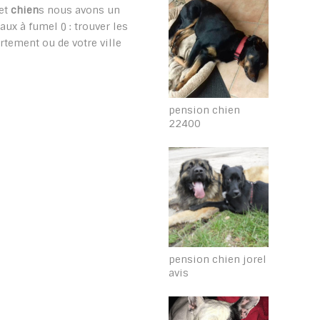
 et
chien
s nous avons un
ux à fumel () : trouver les
tement ou de votre ville
pension chien
22400
pension chien jorel
avis