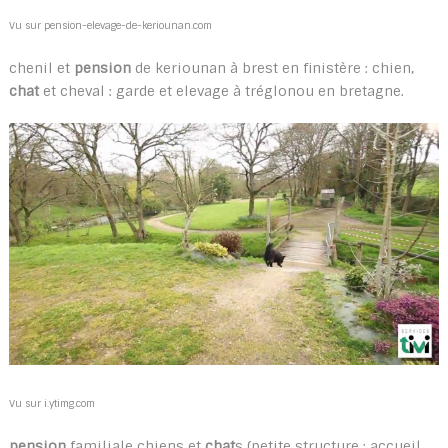
Vu sur pension-elevage-de-keriounan.com
chenil et
pension
de keriounan à brest en finistère : chien,
chat
et cheval : garde et elevage à tréglonou en bretagne.
Vu sur i.ytimg.com
pension
familiale chiens et
chat
s (petite structure : accueil